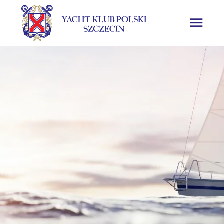
Kurs na żeglarza
jachtowego
w formie rejsu
Rejs
Teoria i praktyka
Egzamin końcowy