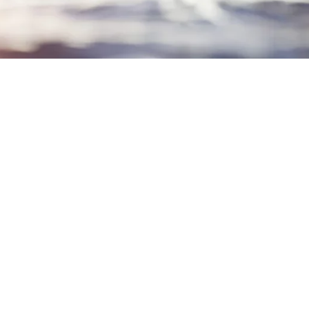
Rejs szkoleniowy to nic innego jak świetna
okazja do nauki, poznania nowych ludzi i
przeżycia niezapomnianych chwil!
W czasie rejsu przeprowadzony jest cały
program nauczania przygotowujący do
egzaminu na
patent Żeglarza Jachtowego
.
W cenie zawarte jest wyżywienie, paliwo oraz
opłaty portowe, krótko mówiąc all inclusive.
Rejs odbędzie się na wodach morskich co