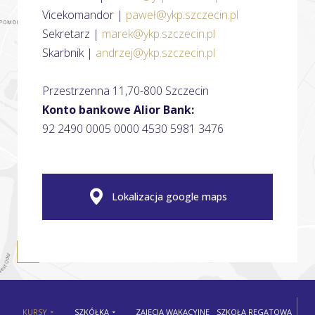
Vicekomandor |
paweł@ykp.szczecin.pl
Sekretarz |
marek@ykp.szczecin.pl
Skarbnik |
andrzej@ykp.szczecin.pl
Przestrzenna 11,70-800 Szczecin
Konto bankowe Alior Bank:
92 2490 0005 0000 4530 5981 3476
Lokalizacja google maps
KURSY
SZKÓŁKA
ZAJĘCIA WAKACYJNE
SZKOŁA REGATOWA