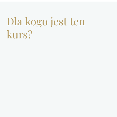
Dla kogo jest ten
kurs?
Jest to doskonała okazja do
spędzenia urlopu w
alternatywny sposób z bardzo
pożytecznym skutkiem.