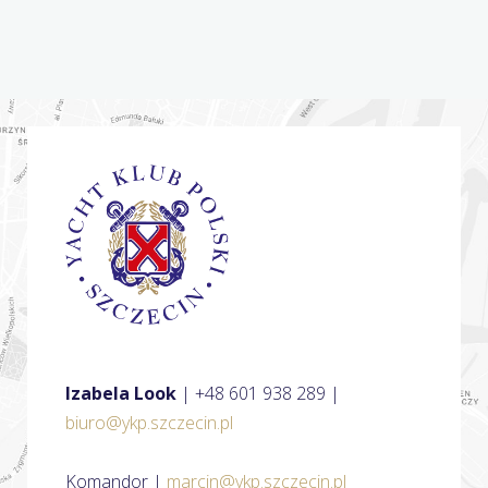
Izabela Look
| +48 601 938 289 |
biuro@ykp.szczecin.pl
Komandor |
marcin@ykp.szczecin.pl