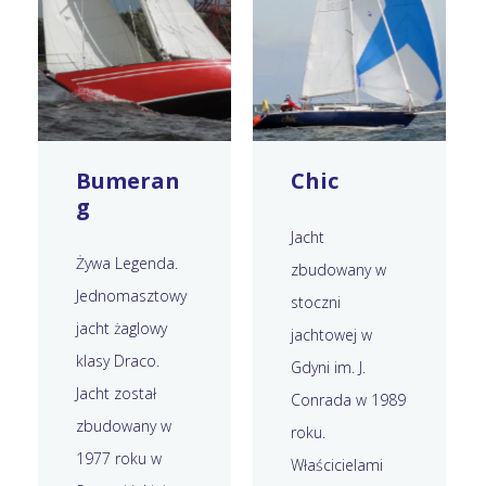
Bumeran
Chic
g
Jacht
Żywa Legenda.
zbudowany w
Jednomasztowy
stoczni
jacht żaglowy
jachtowej w
klasy Draco.
Gdyni im. J.
Jacht został
Conrada w 1989
zbudowany w
roku.
1977 roku w
Właścicielami