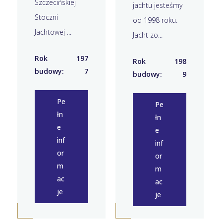
Szczecińskiej
jachtu jesteśmy
Stoczni
od 1998 roku.
Jachtowej ...
Jacht zo...
Rok
197
Rok
198
budowy:
7
budowy:
9
Pe
Pe
łn
łn
e
e
inf
inf
or
or
m
m
ac
ac
je
je