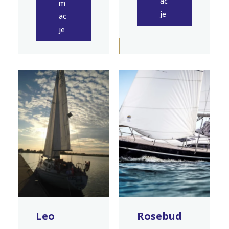
ac
m
je
ac
je
Leo
Rosebud