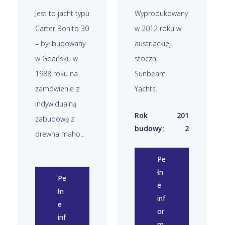
Jest to jacht typu
Wyprodukowany
Carter Bonito 30
w 2012 roku w
– był budowany
austriackiej
w Gdańsku w
stoczni
1988 roku na
Sunbeam
zamówienie z
Yachts.
indywidualną
Rok
201
zabudową z
budowy:
2
drewna maho...
Pe
łn
Pe
e
łn
inf
e
or
inf
m