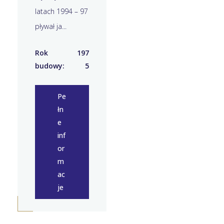
latach 1994 – 97
pływał ja...
Rok
197
budowy:
5
Pe
łn
e
inf
or
m
ac
je