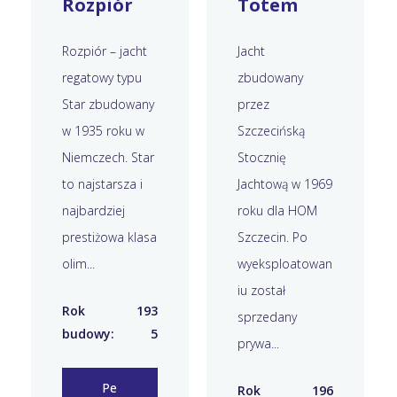
Rozpiór
Totem
Rozpiór – jacht
Jacht
regatowy typu
zbudowany
Star zbudowany
przez
w 1935 roku w
Szczecińską
Niemczech. Star
Stocznię
to najstarsza i
Jachtową w 1969
najbardziej
roku dla HOM
prestiżowa klasa
Szczecin. Po
olim...
wyeksploatowan
iu został
Rok
193
sprzedany
budowy:
5
prywa...
Pe
Rok
196