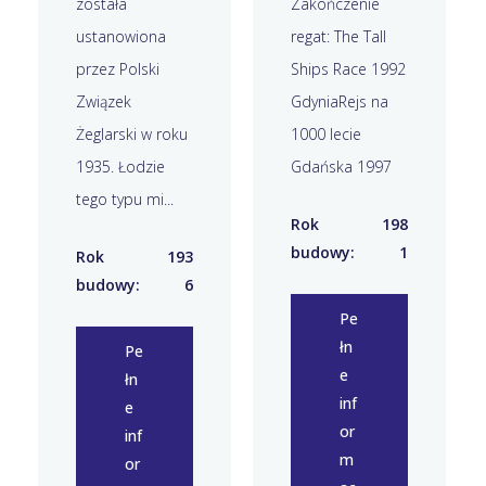
została
Zakończenie
ustanowiona
regat: The Tall
przez Polski
Ships Race 1992
Związek
GdyniaRejs na
Żeglarski w roku
1000 lecie
1935. Łodzie
Gdańska 1997
tego typu mi...
Rok
198
budowy:
1
Rok
193
budowy:
6
Pe
łn
Pe
e
łn
inf
e
or
inf
m
or