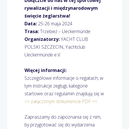
Dołączcie do nas w tej sportowej
rywalizacji i międzynarodowym
święcie żeglarstwa!
Data:
25-26 maja 2024
Trasa:
Trzebież – Ueckermünde
Organizatorzy:
YACHT CLUB
POLSKI SZCZECIN, Yachtclub
Ueckermünde e.V.
Więcej informacji:
Szczegółowe informacje o regatach, w
tym instrukcje żeglugi, kategorie
startowe oraz regulamin znajdują się w
>> załączonym dokumencie PDF <<.
Zapraszamy do zapoznania się z nim,
by przygotować się do wydarzenia.