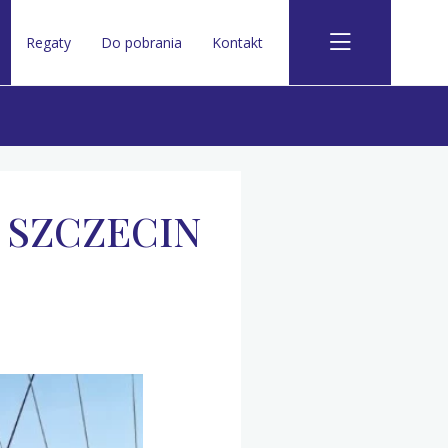
Regaty
Do pobrania
Kontakt
P SZCZECIN