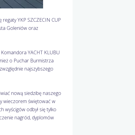
 się regaty YKP SZCZECIN CUP
ta Goleniów oraz
char Komandora YACHT KLUBU
nież o Puchar Burmistrza
ezwzględnie najszybszego
dziwiać nową siedzibę naszego
 by wieczorem świętować w
ch wyścigów odbył się tylko
ęczenie nagród, dyplomów