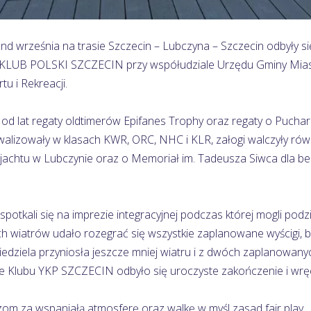
kend września na trasie Szczecin – Lubczyna – Szczecin odbyły
KLUB POLSKI SZCZECIN przy współudziale Urzędu Gminy Mias
u i Rekreacji.
 od lat regaty oldtimerów Epifanes Trophy oraz regaty o Pu
alizowały w klasach KWR, ORC, NHC i KLR, załogi walczyły rów
jachtu w Lubczynie oraz o Memoriał im. Tadeusza Siwca dla b
spotkali się na imprezie integracyjnej podczas której mogli po
h wiatrów udało rozegrać się wszystkie zaplanowane wyścigi,
iedziela przyniosła jeszcze mniej wiatru i z dwóch zaplanowany
bie Klubu YKP SZCZECIN odbyło się uroczyste zakończenie i wr
om za wspaniałą atmosferę oraz walkę w myśl zasad fair play.